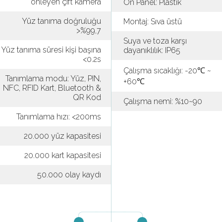
önleyen çift kamera
Ön Panel: Plastik
Yüz tanıma doğruluğu
Montaj: Sıva üstü
>%99,7
Suya ve toza karşı
Yüz tanıma süresi kişi başına
dayanıklılık: IP65
<0.2s
Çalışma sıcaklığı: -20℃ ~
Tanımlama modu: Yüz, PIN,
+60℃
NFC, RFID Kart, Bluetooth &
QR Kod
Çalışma nemi: %10~90
Tanımlama hızı: <200ms
20.000 yüz kapasitesi
20.000 kart kapasitesi
50.000 olay kaydı