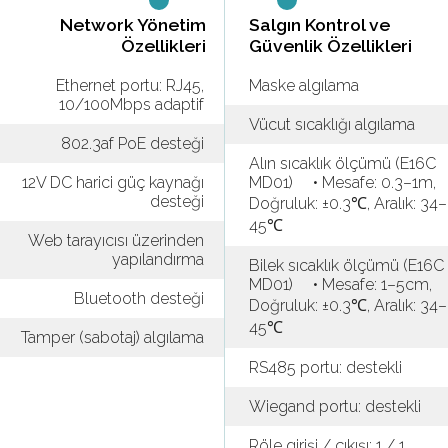
Network Yönetim
Salgın Kontrol ve
Özellikleri
Güvenlik Özellikleri
Ethernet portu: RJ45,
Maske algılama
10/100Mbps adaptif
Vücut sıcaklığı algılama
802.3af PoE desteği
Alın sıcaklık ölçümü (E16C
12V DC harici güç kaynağı
MD01) • Mesafe: 0.3–1m,
desteği
Doğruluk: ±0.3℃, Aralık: 34–
45℃
Web tarayıcısı üzerinden
yapılandırma
Bilek sıcaklık ölçümü (E16C
MD01) • Mesafe: 1–5cm,
Bluetooth desteği
Doğruluk: ±0.3℃, Aralık: 34–
45℃
Tamper (sabotaj) algılama
RS485 portu: destekli
Wiegand portu: destekli
Röle girişi / çıkışı: 1 / 1