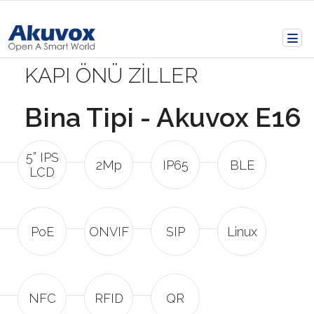
KAPI ÖNÜ ZİLLER
Bina Tipi - Akuvox E16
5” IPS
2Mp
IP65
BLE
LCD
PoE
ONVIF
SIP
Linux
NFC
RFID
QR