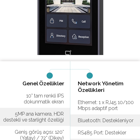
Genel Özellikler
Network Yönetim
Özellikleri
10” tam renkli IPS
dokunmatik ekran
Ethernet: 1 x RJ45 10/100
Mbps adaptif port
5MP ana kamera, HDR
destekli ve starlight özelliği
Bluetooth: Destekleniyor
Geniş görüş açısı: 120°
RS485 Port: Destekler
(Yatay) / 72° (Dikey)