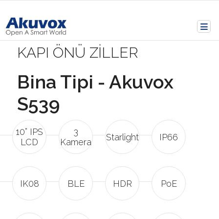
KAPI ÖNÜ ZİLLER
Bina Tipi - Akuvox
S539
10” IPS
3
Starlight
IP66
LCD
Kamera
IK08
BLE
HDR
PoE