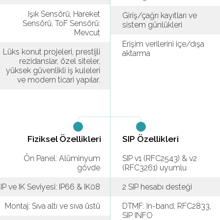
Işık Sensörü, Hareket
Giriş/çağrı kayıtları ve
Sensörü, ToF Sensörü:
sistem günlükleri
Mevcut
Erişim verilerini içe/dışa
Lüks konut projeleri, prestijli
aktarma
rezidanslar, özel siteler,
yüksek güvenlikli iş kuleleri
ve modern ticari yapılar.
Fiziksel Özellikleri
SIP Özellikleri
Ön Panel: Alüminyum
SIP v1 (RFC2543) & v2
gövde
(RFC3261) uyumlu
IP ve IK Seviyesi: IP66 & IK08
2 SIP hesabı desteği
Montaj: Sıva altı ve sıva üstü
DTMF: In-band, RFC2833,
SIP INFO