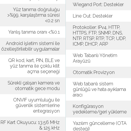
Wiegand Port: Destekler
Yüz tanıma doğruluğu
>%99, karşılaştırma süresi
Line Out: Destekler
<0.2 sn
Protokoller: IPv4, HTTP,
Yanlış tanıma oranı <%0.1
HTTPS, FTP, SNMP, DNS,
NTP, RTSP, RTP, TCP, UDP,
Android işletim sistemi ile
ICMP, DHCP, ARP
özelleştirilebilir uygulamalar
Web Tabanlı Yönetim
QR kod, kart, PIN, BLE ve
Arayüzü
yüz tanıma ile çoklu kilit
açma seçeneği
Otomatik Provizyon
Sürekli çalışan kamera ve
Web tabanlı sistem
otomatik gece modu
günlüğü ve hata ayıklama
aracı
ONVIF uyumluluğu ile
güvenlik sistemlerine
Konfigürasyon
entegrasyon
yedekleme/geri yükleme
RF Kart Okuyucu: 13.56 MHz
Yazılım güncelleme (OTA
& 125 kHz
desteği)