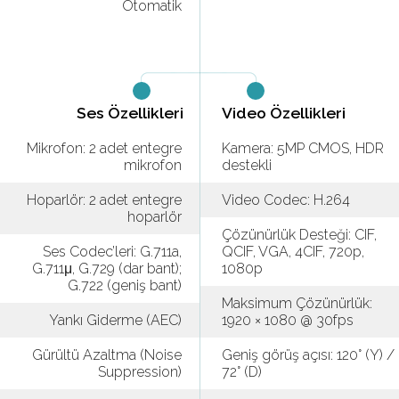
Otomatik
Ses Özellikleri
Video Özellikleri
Mikrofon: 2 adet entegre
Kamera: 5MP CMOS, HDR
mikrofon
destekli
Hoparlör: 2 adet entegre
Video Codec: H.264
hoparlör
Çözünürlük Desteği: CIF,
Ses Codec’leri: G.711a,
QCIF, VGA, 4CIF, 720p,
G.711μ, G.729 (dar bant);
1080p
G.722 (geniş bant)
Maksimum Çözünürlük:
Yankı Giderme (AEC)
1920 × 1080 @ 30fps
Gürültü Azaltma (Noise
Geniş görüş açısı: 120° (Y) /
Suppression)
72° (D)