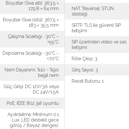
Boyutlar (Sıva altı): 363.5 ×
179.8 × 64 mm
NAT Traversal: STUN
desteği
Boyutlar (Sıva üstü): 367.5 ×
183 × 35.5 mm
SRTP, TLS ile güvenli SIP
iletişimi
Çalışma Sıcaklığı: -30°C ~
+55°C
SIP üzerinden video ve ses
iletişimi
Depolama Sıcaklığı: -30°C ~
+70°C
Röle Çıkışı: 3
Nem Dayanımı: %10 ~ %90
Giriş Sayısı: 3
bağıl nem
Reset Butonu: 1
Güç Girişi: DC 12V/3A veya
DC 24V/1.5A
PoE: IEEE 802.3af uyumlu
Aydınlatma: Minimum 0.1
Lux, LED destekli gece
görüş / Beyaz dengesi: