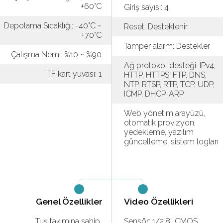
+60°C
Giriş sayısı: 4
Depolama Sıcaklığı: -40°C ~
Reset: Desteklenir
+70°C
Tamper alarm: Destekler
Çalışma Nemi: %10 ~ %90
Ağ protokol desteği: IPv4,
TF kart yuvası: 1
HTTP, HTTPS, FTP, DNS,
NTP, RTSP, RTP, TCP, UDP,
ICMP, DHCP, ARP
Web yönetim arayüzü,
otomatik provizyon,
yedekleme, yazılım
güncelleme, sistem logları
Genel Özellikler
Video Özellikleri
Tuş takımına sahip,
Sensör: 1/2.8” CMOS