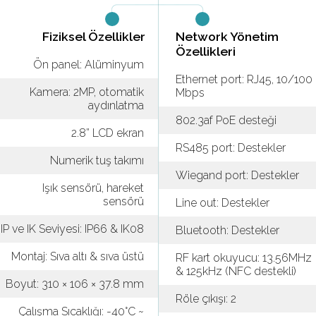
Fiziksel Özellikler
Network Yönetim
Özellikleri
Ön panel: Alüminyum
Ethernet port: RJ45, 10/100
Kamera: 2MP, otomatik
Mbps
aydınlatma
802.3af PoE desteği
2.8” LCD ekran
RS485 port: Destekler
Numerik tuş takımı
Wiegand port: Destekler
Işık sensörü, hareket
sensörü
Line out: Destekler
IP ve IK Seviyesi: IP66 & IK08
Bluetooth: Destekler
Montaj: Sıva altı & sıva üstü
RF kart okuyucu: 13.56MHz
& 125kHz (NFC destekli)
Boyut: 310 × 106 × 37.8 mm
Röle çıkışı: 2
Çalışma Sıcaklığı: -40°C ~