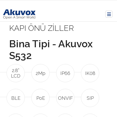
KAPI ÖNÜ ZİLLER
Bina Tipi - Akuvox
S532
2.8”
2Mp
IP66
IK08
LCD
BLE
PoE
ONVIF
SIP