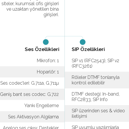
siteler, kurumsal ofis girişleri
ve uzaktan yönetilen bina
girişleri.
Ses Özellikleri
SIP Özellikleri
Mikrofon: 1
SIP v1 (RFC2543), SIP v2
(RFC3261)
Hoparlör: 1
Röleler DTMF tonlarıyla
kontrol edilebilir
Ses codec’leri: G.711a, G.711µ
DTMF desteği: In-band,
Geniş bant ses codec: G.722
RFC2833, SIP Info
Yankı Engelleme
SIP üzerinden ses & video
iletişimi
Ses Aktivasyon Algılama
SIP uyumlu yazılımlarla
Analog ses çıkışı: Destekler