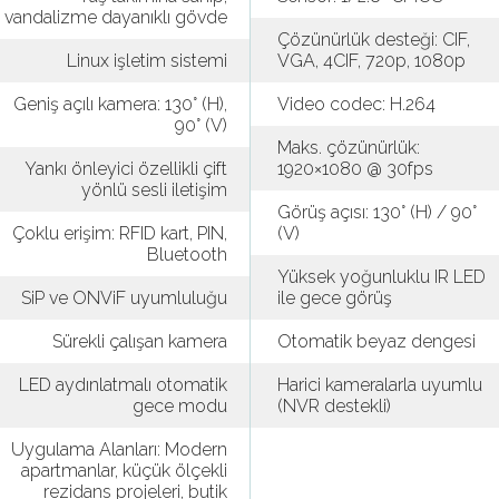
vandalizme dayanıklı gövde
Çözünürlük desteği: CIF,
Linux işletim sistemi
VGA, 4CIF, 720p, 1080p
Geniş açılı kamera: 130° (H),
Video codec: H.264
90° (V)
Maks. çözünürlük:
Yankı önleyici özellikli çift
1920×1080 @ 30fps
yönlü sesli iletişim
Görüş açısı: 130° (H) / 90°
Çoklu erişim: RFID kart, PIN,
(V)
Bluetooth
Yüksek yoğunluklu IR LED
SiP ve ONViF uyumluluğu
ile gece görüş
Sürekli çalışan kamera
Otomatik beyaz dengesi
LED aydınlatmalı otomatik
Harici kameralarla uyumlu
gece modu
(NVR destekli)
Uygulama Alanları: Modern
apartmanlar, küçük ölçekli
rezidans projeleri, butik